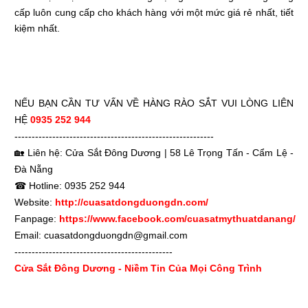
cấp luôn cung cấp cho khách hàng với một mức giá rẻ nhất, tiết
kiệm nhất.
NẾU BẠN CẦN TƯ VẤN VỀ HÀNG RÀO SẮT VUI LÒNG LIÊN
HỆ
0935 252 944
----------------------------------------------------------
🏡 Liên hệ: Cửa Sắt Đông Dương |
58 Lê Trọng Tấn
- Cẩm Lệ -
Đà Nẵng
☎ Hotline: 0935 252 944
Website:
http://cuasatdongduongdn.com/
Fanpage:
https://www.facebook.com/cuasatmythuatdanang/
Email: cuasatdongduongdn@gmail.com
----------------------------------------------
Cửa Sắt Đông Dương - Niềm Tin Của Mọi Công Trình