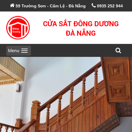
59 Trường Sơn - Cẩm Lệ - Đà Nẵng
0935 252 944
CỬA SẮT ĐÔNG DƯƠNG
ĐÀ NẴNG
Menu
Toggle
Styles