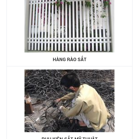
HÀNG RÀO SẮT
PHỤ KIỆN SẮT MỸ THUẬT